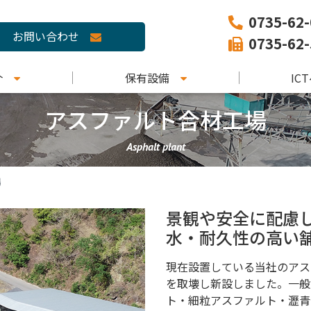
0735-62
お問い合わせ
0735-62
介
保有設備
IC
アスファルト合材工場
Asphalt plant
場
景観や安全に配慮
水・耐久性の高い
現在設置している当社のアス
を取壊し新設しました。一般
ト・細粒アスファルト・瀝青