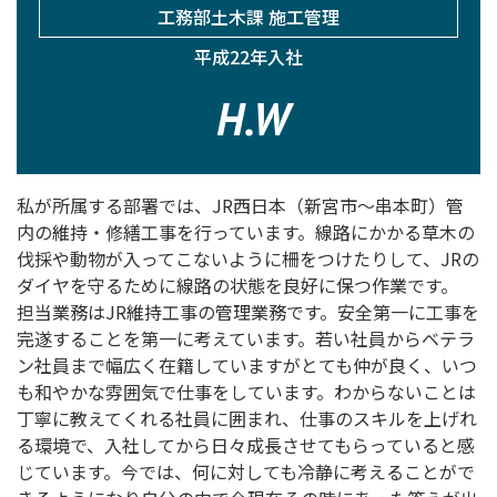
工務部土木課 施工管理
平成22年入社
H.W
私が所属する部署では、JR西日本（新宮市～串本町）管
内の維持・修繕工事を行っています。線路にかかる草木の
伐採や動物が入ってこないように柵をつけたりして、JRの
ダイヤを守るために線路の状態を良好に保つ作業です。
担当業務はJR維持工事の管理業務です。安全第一に工事を
完遂することを第一に考えています。若い社員からベテラ
ン社員まで幅広く在籍していますがとても仲が良く、いつ
も和やかな雰囲気で仕事をしています。わからないことは
丁寧に教えてくれる社員に囲まれ、仕事のスキルを上げれ
る環境で、入社してから日々成長させてもらっていると感
じています。今では、何に対しても冷静に考えることがで