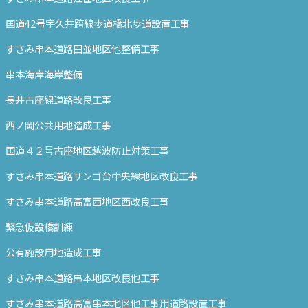
国道42号宇久井跨線歩道橋北歩道設置工事
すさみ串本道路田並地区他整備工事
串本海岸海岸整備
長井古座線道路改良工事
西ノ岡公共用地造成工事
国道４２号古座地区越波防止対策工事
すさみ串本道路サンゴ台中央線地区改良工事
すさみ串本道路高富西地区西改良工事
緊急仮設橋訓練
公有施設用地造成工事
すさみ串本道路串本地区改良他工事
すさみ串本道路高富串本地区他工事用道路設置工事