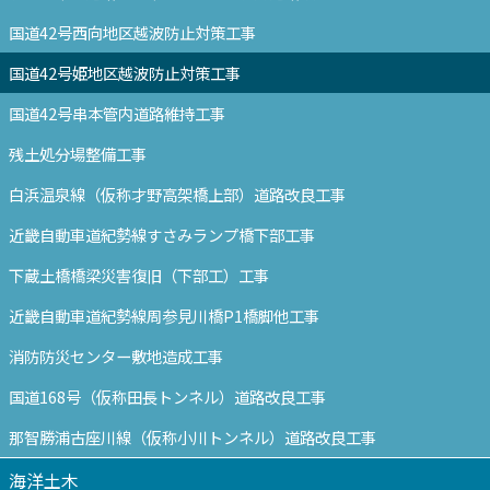
国道42号西向地区越波防止対策工事
国道42号姫地区越波防止対策工事
国道42号串本管内道路維持工事
残土処分場整備工事
白浜温泉線（仮称才野高架橋上部）道路改良工事
近畿自動車道紀勢線すさみランプ橋下部工事
下蔵土橋橋梁災害復旧（下部工）工事
近畿自動車道紀勢線周参見川橋P1橋脚他工事
消防防災センター敷地造成工事
国道168号（仮称田長トンネル）道路改良工事
那智勝浦古座川線（仮称小川トンネル）道路改良工事
海洋土木